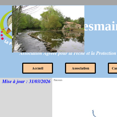
Aller au contenu
lepecheurdesmai
Association Agréée pour la Pêche et la Protectio
Accueil
Association
▼
Car
Mise à jour : 31/03/2026
Parcours